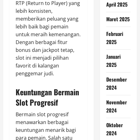
RTP (Return to Player) yang
April 2025
lebih konsisten,
memberikan peluang yang
Maret 2025
lebih baik bagi pemain
Februari
untuk meraih kemenangan.
2025
Dengan berbagai fitur
bonus dan jackpot tetap,
Januari
slot ini menjadi pilihan
2025
favorit di kalangan
penggemar judi.
Desember
2024
Keuntungan Bermain
Slot Progresif
November
2024
Bermain slot progresif
menawarkan berbagai
Oktober
keuntungan menarik bagi
2024
para pemain. Salah satu