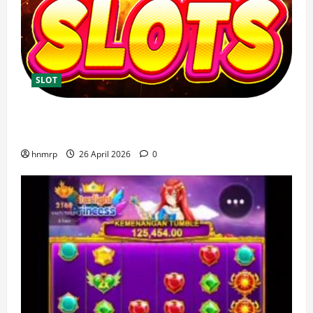
SLOT
Situs Slot Terbaru 2026 dengan Sistem Stabil dan
Profesional
hnmrp
26 April 2026
0