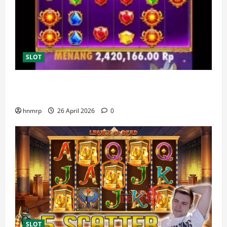
SLOT
Situs Togel Terbaru 2026 dengan Sistem Stabil dan
Profesional
hnmrp
26 April 2026
0
SLOT