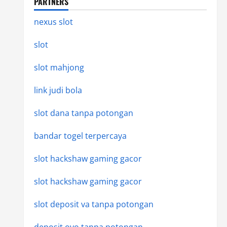
PARTNERS
nexus slot
slot
slot mahjong
link judi bola
slot dana tanpa potongan
bandar togel terpercaya
slot hackshaw gaming gacor
slot hackshaw gaming gacor
slot deposit va tanpa potongan