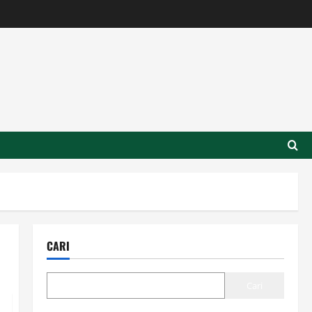
CARI
Cari