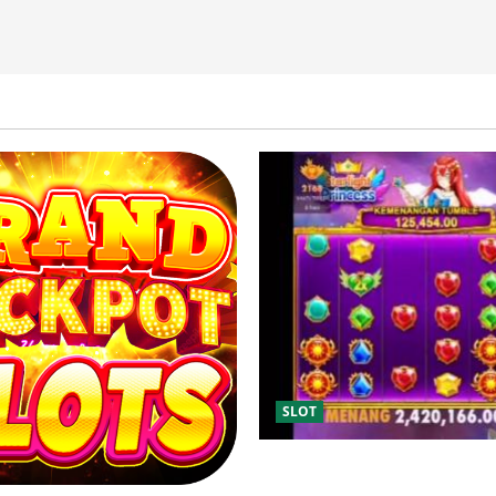
SLOT
Situs Togel Terbaru 2026 de