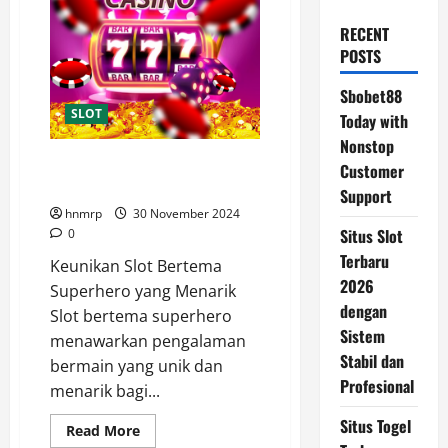
RECENT
POSTS
Sbobet88
SLOT
Today with
Nonstop
Slot Online Bertema Superhero
Customer
yang Wajib Dicoba
Support
hnmrp
30 November 2024
Situs Slot
0
Terbaru
Keunikan Slot Bertema
2026
Superhero yang Menarik
dengan
Slot bertema superhero
Sistem
menawarkan pengalaman
Stabil dan
bermain yang unik dan
Profesional
menarik bagi...
Situs Togel
Read
Read More
more