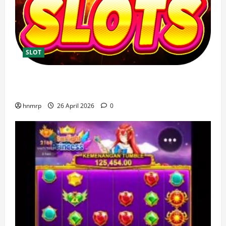
SLOT
Situs Slot Terbaru 2026 dengan Sistem Stabil dan
Profesional
hnmrp
26 April 2026
0