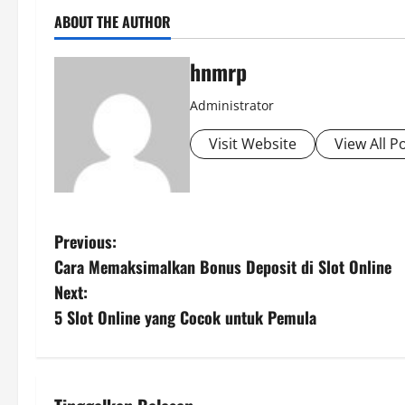
ABOUT THE AUTHOR
hnmrp
Administrator
Visit Website
View All P
P
Previous:
Cara Memaksimalkan Bonus Deposit di Slot Online
o
Next:
s
5 Slot Online yang Cocok untuk Pemula
t
n