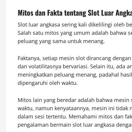
Mitos dan Fakta tentang Slot Luar Angk
Slot luar angkasa sering kali dikelilingi ol
Salah satu mitos yang umum adalah bahwa s
peluang yang sama untuk menang.
Faktanya, setiap mesin slot dirancang dengan
dan volatilitasnya bervariasi. Selain itu, ad
meningkatkan peluang menang, padahal hasil
dipengaruhi oleh waktu.
Mitos lain yang beredar adalah bahwa mesin 
waktu, namun kenyataannya, mesin ini tidak
dalam sesi tertentu. Memahami mitos dan fak
pengalaman bermain slot luar angkasa dengan l