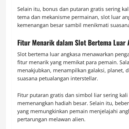
Selain itu, bonus dan putaran gratis sering 
tema dan mekanisme permainan, slot luar a
kemenangan besar sambil menikmati suasana
Fitur Menarik dalam Slot Bertema Luar
Slot bertema luar angkasa menawarkan penga
fitur menarik yang memikat para pemain. Sala
menakjubkan, menampilkan galaksi, planet, 
suasana petualangan interstellar.
Fitur putaran gratis dan simbol liar sering 
memenangkan hadiah besar. Selain itu, bebera
yang memungkinkan pemain menjelajahi angkas
pertarungan melawan alien.