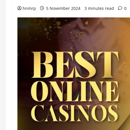
hnmrp
5 November 2024
3 minutes read
0