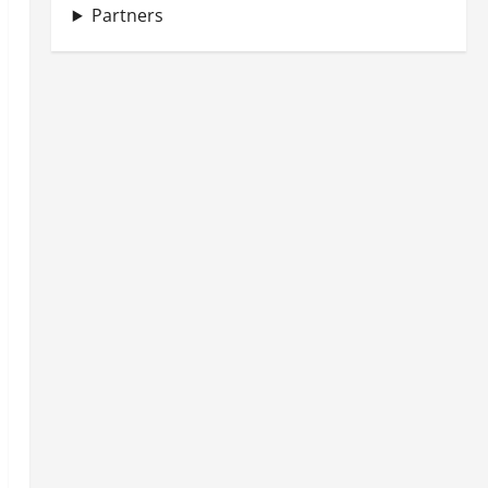
Partners