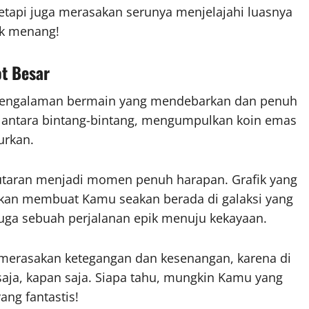
tetapi juga merasakan serunya menjelajahi luasnya
uk menang!
ot Besar
 pengalaman bermain yang mendebarkan dan penuh
i antara bintang-bintang, mengumpulkan koin emas
urkan.
putaran menjadi momen penuh harapan. Grafik yang
an membuat Kamu seakan berada di galaksi yang
juga sebuah perjalanan epik menuju kekayaan.
merasakan ketegangan dan kesenangan, karena di
saja, kapan saja. Siapa tahu, mungkin Kamu yang
ng fantastis!