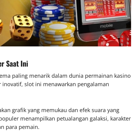
r Saat Ini
 tema paling menarik dalam dunia permainan kasino
ur inovatif, slot ini menawarkan pengalaman
kan grafik yang memukau dan efek suara yang
populer menampilkan petualangan galaksi, karakter
ian para pemain.