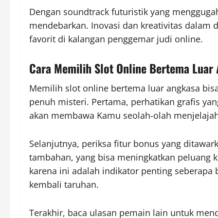
Dengan soundtrack futuristik yang menggugah
mendebarkan. Inovasi dan kreativitas dalam d
favorit di kalangan penggemar judi online.
Cara Memilih Slot Online Bertema Luar
Memilih slot online bertema luar angkasa b
penuh misteri. Pertama, perhatikan grafis ya
akan membawa Kamu seolah-olah menjelajahi
Selanjutnya, periksa fitur bonus yang ditawar
tambahan, yang bisa meningkatkan peluang ke
karena ini adalah indikator penting sebera
kembali taruhan.
Terakhir, baca ulasan pemain lain untuk me