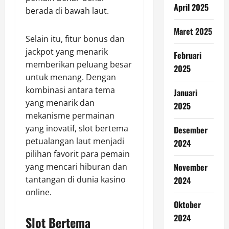
April 2025
berada di bawah laut.
Maret 2025
Selain itu, fitur bonus dan
jackpot yang menarik
Februari
memberikan peluang besar
2025
untuk menang. Dengan
kombinasi antara tema
Januari
yang menarik dan
2025
mekanisme permainan
yang inovatif, slot bertema
Desember
petualangan laut menjadi
2024
pilihan favorit para pemain
yang mencari hiburan dan
November
tantangan di dunia kasino
2024
online.
Oktober
2024
Slot Bertema