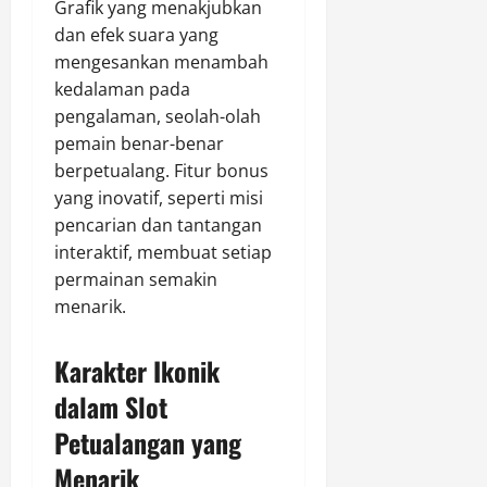
Grafik yang menakjubkan
dan efek suara yang
mengesankan menambah
kedalaman pada
pengalaman, seolah-olah
pemain benar-benar
berpetualang. Fitur bonus
yang inovatif, seperti misi
pencarian dan tantangan
interaktif, membuat setiap
permainan semakin
menarik.
Karakter Ikonik
dalam Slot
Petualangan yang
Menarik