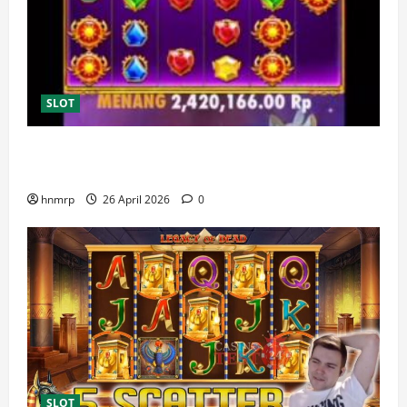
SLOT
Situs Togel Terbaru 2026 dengan Sistem Stabil dan
Profesional
hnmrp
26 April 2026
0
SLOT