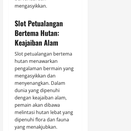
mengasyikkan.
Slot Petualangan
Bertema Hutan:
Keajaiban Alam
Slot petualangan bertema
hutan menawarkan
pengalaman bermain yang
mengasyikkan dan
menyenangkan. Dalam
dunia yang dipenuhi
dengan keajaiban alam,
pemain akan dibawa
melintasi hutan lebat yang
dipenuhi flora dan fauna
yang menakjubkan.