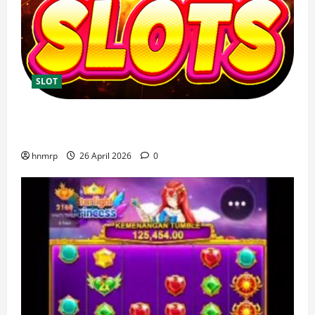
SLOT
Situs Slot Terbaru 2026 dengan Sistem Stabil dan
Profesional
hnmrp
26 April 2026
0