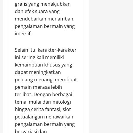
grafis yang menakjubkan
dan efek suara yang
mendebarkan menambah
pengalaman bermain yang
imersif.
Selain itu, karakter-karakter
ini sering kali memiliki
kemampuan khusus yang
dapat meningkatkan
peluang menang, membuat
pemain merasa lebih
terlibat. Dengan berbagai
tema, mulai dari mitologi
hingga cerita fantasi, slot
petualangan menawarkan
pengalaman bermain yang
bervariasi dan