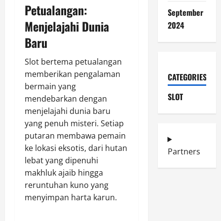
Petualangan:
September
Menjelajahi Dunia
2024
Baru
Slot bertema petualangan
memberikan pengalaman
CATEGORIES
bermain yang
SLOT
mendebarkan dengan
menjelajahi dunia baru
yang penuh misteri. Setiap
putaran membawa pemain
ke lokasi eksotis, dari hutan
Partners
lebat yang dipenuhi
makhluk ajaib hingga
reruntuhan kuno yang
menyimpan harta karun.