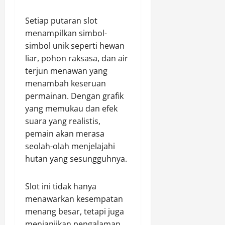
Setiap putaran slot
menampilkan simbol-
simbol unik seperti hewan
liar, pohon raksasa, dan air
terjun menawan yang
menambah keseruan
permainan. Dengan grafik
yang memukau dan efek
suara yang realistis,
pemain akan merasa
seolah-olah menjelajahi
hutan yang sesungguhnya.
Slot ini tidak hanya
menawarkan kesempatan
menang besar, tetapi juga
menjanjikan pengalaman