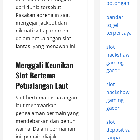
potongan
dari dunia tersebut.
Rasakan adrenalin saat
bandar
mengejar jackpot dan
togel
nikmati setiap momen
terpercaya
dalam petualangan slot
fantasi yang menawan ini.
slot
hackshaw
Menggali Keunikan
gaming
gacor
Slot Bertema
Petualangan Laut
slot
hackshaw
Slot bertema petualangan
gaming
laut menawarkan
gacor
pengalaman bermain yang
mendebarkan dan penuh
slot
warna. Dalam permainan
deposit va
ini, pemain diajak
tanpa