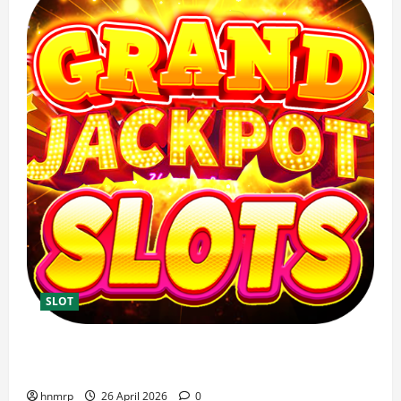
SLOT
Situs Slot Terbaru 2026 dengan Sistem Stabil dan
Profesional
hnmrp
26 April 2026
0