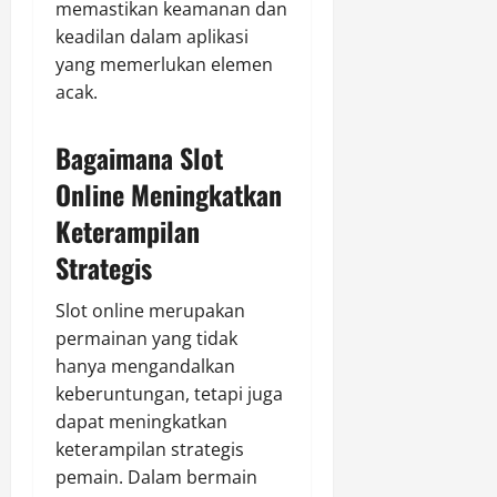
memastikan keamanan dan
keadilan dalam aplikasi
yang memerlukan elemen
acak.
Bagaimana Slot
Online Meningkatkan
Keterampilan
Strategis
Slot online merupakan
permainan yang tidak
hanya mengandalkan
keberuntungan, tetapi juga
dapat meningkatkan
keterampilan strategis
pemain. Dalam bermain