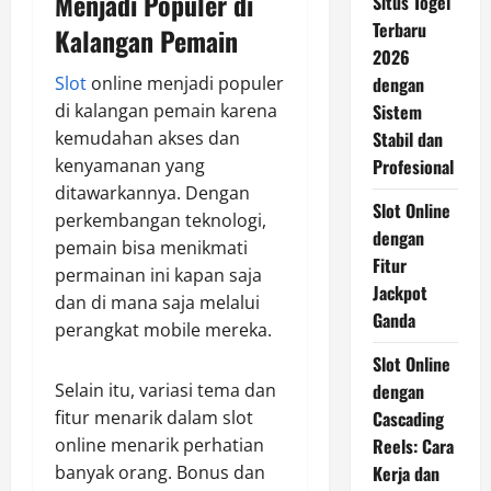
Menjadi Populer di
Situs Togel
Terbaru
Kalangan Pemain
2026
Slot
online menjadi populer
dengan
di kalangan pemain karena
Sistem
kemudahan akses dan
Stabil dan
kenyamanan yang
Profesional
ditawarkannya. Dengan
Slot Online
perkembangan teknologi,
dengan
pemain bisa menikmati
Fitur
permainan ini kapan saja
Jackpot
dan di mana saja melalui
Ganda
perangkat mobile mereka.
Slot Online
Selain itu, variasi tema dan
dengan
fitur menarik dalam slot
Cascading
online menarik perhatian
Reels: Cara
banyak orang. Bonus dan
Kerja dan