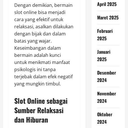
April 2025
Dengan demikian, bermain
slot online bisa menjadi
Maret 2025
cara yang efektif untuk
relaksasi, asalkan dilakukan
Februari
dengan bijak dan dalam
2025
batas yang wajar.
Keseimbangan dalam
Januari
bermain adalah kunci
2025
untuk menikmati manfaat
psikologis ini tanpa
Desember
terjebak dalam efek negatif
2024
yang mungkin timbul.
November
Slot Online sebagai
2024
Sumber Relaksasi
Oktober
dan Hiburan
2024