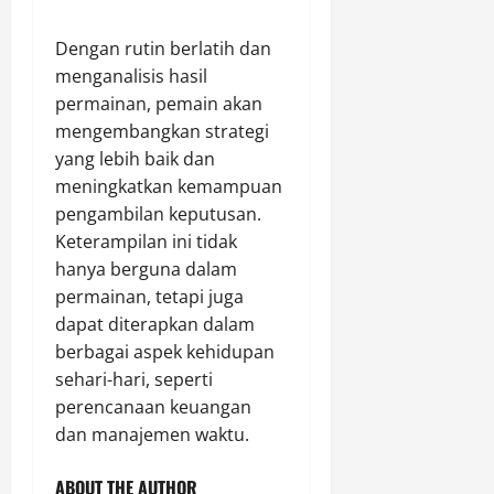
Dengan rutin berlatih dan
menganalisis hasil
permainan, pemain akan
mengembangkan strategi
yang lebih baik dan
meningkatkan kemampuan
pengambilan keputusan.
Keterampilan ini tidak
hanya berguna dalam
permainan, tetapi juga
dapat diterapkan dalam
berbagai aspek kehidupan
sehari-hari, seperti
perencanaan keuangan
dan manajemen waktu.
ABOUT THE AUTHOR