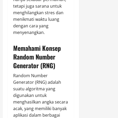
tetapi juga sarana untuk
menghilangkan stres dan
menikmati waktu luang
dengan cara yang
menyenangkan.
Memahami Konsep
Random Number
Generator (RNG)
Random Number
Generator (RNG) adalah
suatu algoritma yang
digunakan untuk
menghasilkan angka secara
acak, yang memiliki banyak
aplikasi dalam berbagai