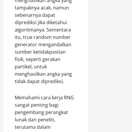
menghasilkan angka yang
tampaknya acak, namun
sebenarnya dapat
diprediksi jika diketahui
algoritmanya. Sementara
itu, true random number
generator mengandalkan
sumber ketidakpastian
fisik, seperti gerakan
partikel, untuk
menghasilkan angka yang
tidak dapat diprediksi.
Memahami cara kerja RNG
sangat penting bagi
pengembang perangkat
lunak dan peneliti,
terutama dalam