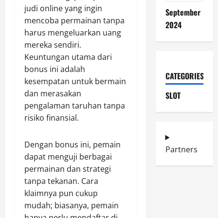
judi online yang ingin
September
mencoba permainan tanpa
2024
harus mengeluarkan uang
mereka sendiri.
Keuntungan utama dari
bonus ini adalah
CATEGORIES
kesempatan untuk bermain
dan merasakan
SLOT
pengalaman taruhan tanpa
risiko finansial.
Dengan bonus ini, pemain
Partners
dapat menguji berbagai
permainan dan strategi
tanpa tekanan. Cara
klaimnya pun cukup
mudah; biasanya, pemain
hanya perlu mendaftar di