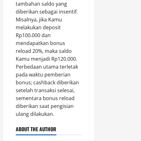
tambahan saldo yang
diberikan sebagai insentif.
Misalnya, jika Kamu
melakukan deposit
Rp100.000 dan
mendapatkan bonus
reload 20%, maka saldo
Kamu menjadi Rp120.000.
Perbedaan utama terletak
pada waktu pemberian
bonus; cashback diberikan
setelah transaksi selesai,
sementara bonus reload
diberikan saat pengisian
ulang dilakukan.
ABOUT THE AUTHOR