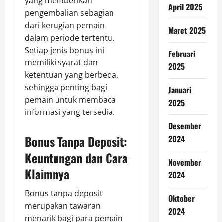
yang memberikan
April 2025
pengembalian sebagian
dari kerugian pemain
Maret 2025
dalam periode tertentu.
Setiap jenis bonus ini
Februari
memiliki syarat dan
2025
ketentuan yang berbeda,
sehingga penting bagi
Januari
pemain untuk membaca
2025
informasi yang tersedia.
Desember
Bonus Tanpa Deposit:
2024
Keuntungan dan Cara
November
Klaimnya
2024
Bonus tanpa deposit
Oktober
merupakan tawaran
2024
menarik bagi para pemain