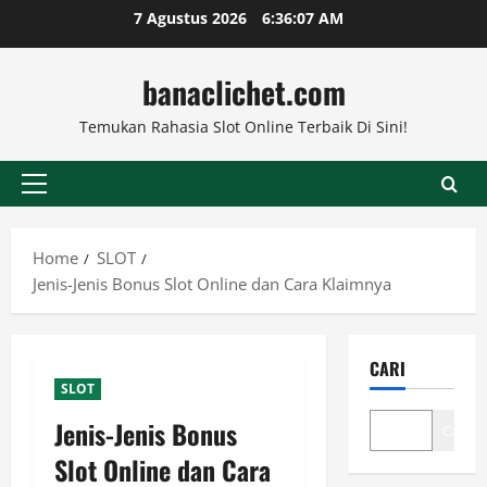
Skip
7 Agustus 2026
6:36:07 AM
to
content
banaclichet.com
Temukan Rahasia Slot Online Terbaik Di Sini!
Primary
Menu
Home
SLOT
Jenis-Jenis Bonus Slot Online dan Cara Klaimnya
CARI
SLOT
Jenis-Jenis Bonus
Cari
Slot Online dan Cara