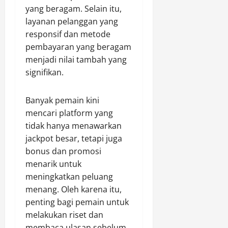
yang beragam. Selain itu,
layanan pelanggan yang
responsif dan metode
pembayaran yang beragam
menjadi nilai tambah yang
signifikan.
Banyak pemain kini
mencari platform yang
tidak hanya menawarkan
jackpot besar, tetapi juga
bonus dan promosi
menarik untuk
meningkatkan peluang
menang. Oleh karena itu,
penting bagi pemain untuk
melakukan riset dan
membaca ulasan sebelum