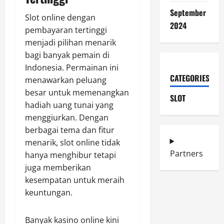
September
Slot online dengan
2024
pembayaran tertinggi
menjadi pilihan menarik
bagi banyak pemain di
Indonesia. Permainan ini
CATEGORIES
menawarkan peluang
besar untuk memenangkan
SLOT
hadiah uang tunai yang
menggiurkan. Dengan
berbagai tema dan fitur
menarik, slot online tidak
Partners
hanya menghibur tetapi
juga memberikan
kesempatan untuk meraih
keuntungan.
Banyak kasino online kini