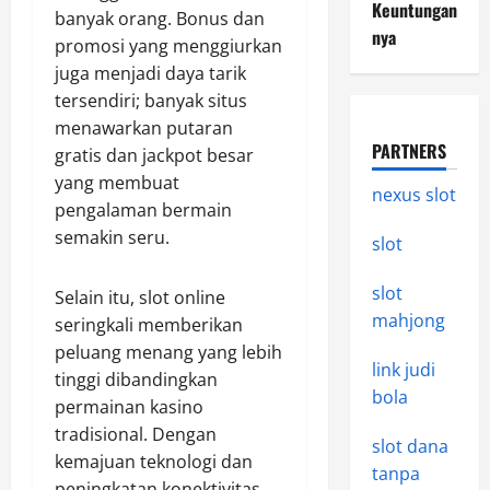
Keuntungan
banyak orang. Bonus dan
nya
promosi yang menggiurkan
juga menjadi daya tarik
tersendiri; banyak situs
menawarkan putaran
PARTNERS
gratis dan jackpot besar
yang membuat
nexus slot
pengalaman bermain
semakin seru.
slot
slot
Selain itu, slot online
mahjong
seringkali memberikan
peluang menang yang lebih
link judi
tinggi dibandingkan
bola
permainan kasino
tradisional. Dengan
slot dana
kemajuan teknologi dan
tanpa
peningkatan konektivitas