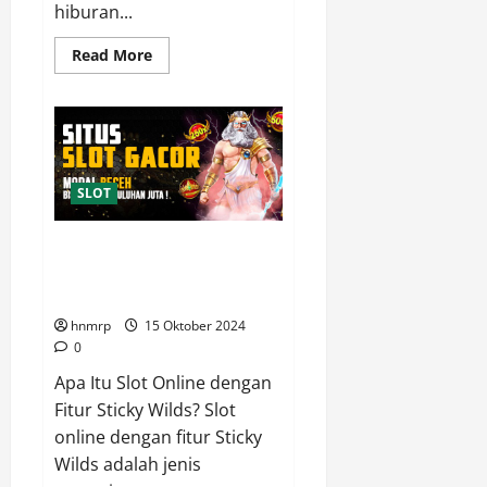
hiburan...
Read
Read More
more
about
Bagaimana
Cara
Mengelola
Waktu
Bermain
Slot
Online
SLOT
dengan
Efisien?
Slot Online dengan Fitur Sticky
Wilds: Cara Kerja dan
Keuntungannya
hnmrp
15 Oktober 2024
0
Apa Itu Slot Online dengan
Fitur Sticky Wilds? Slot
online dengan fitur Sticky
Wilds adalah jenis