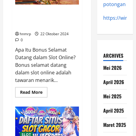
Maksimalkan
potongan
Kemenangan
Cara Memilih Slot Online
https://win8
dengan Bonus Selamat Datang
Terbaik
hnmrp
22 Oktober 2024
0
Apa Itu Bonus Selamat
ARCHIVES
Datang dalam Slot Online?
Bonus selamat datang
Mei 2026
dalam slot online adalah
tawaran menarik...
April 2026
Read
Read More
Mei 2025
more
about
Cara
Memilih
April 2025
Slot
Online
dengan
Maret 2025
Bonus
Selamat
Datang
SLOT