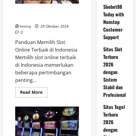
Sbobet88
Rekomendasi Slot Online untuk
Today with
Pemain Indonesia
Nonstop
hnmrp
29 Oktober 2024
Customer
0
Support
Panduan Memilih Slot
Situs Slot
Online Terbaik di Indonesia
Terbaru
Memilih slot online terbaik
2026
di Indonesia memerlukan
dengan
beberapa pertimbangan
Sistem
penting...
Stabil dan
Read
Read More
Profesional
more
about
Rekomendasi
Situs Togel
Slot
Online
Terbaru
untuk
2026
Pemain
Indonesia
dengan