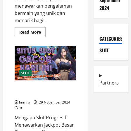
September
menawarkan pengalaman
2024
bermain yang unik dan
menarik bagi...
Read
Read More
more
CATEGORIES
about
Slot
Online
SLOT
Bertema
Superhero
yang
Wajib
Dicoba
SLOT
Partners
Slot Progresif: Cara Menang
Jackpot Besar
hnmrp
29 November 2024
0
Mengapa Slot Progresif
Menawarkan Jackpot Besar