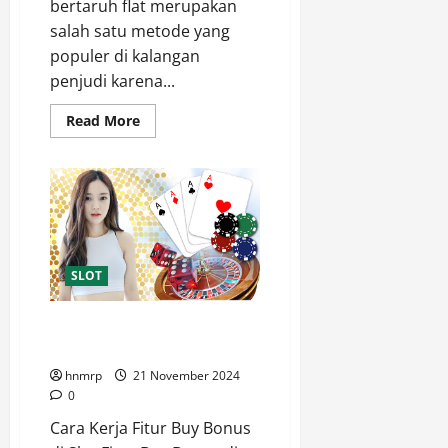
bertaruh flat merupakan
salah satu metode yang
populer di kalangan
penjudi karena...
Read
Read More
more
about
Teknik
Bertaruh
pada
Slot
Online:
Flat
vs
Progressive
SLOT
Fitur Buy Bonus dalam Slot
Online: Apa Keuntungannya?
hnmrp
21 November 2024
0
Cara Kerja Fitur Buy Bonus