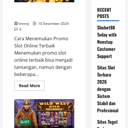
RECENT
Promo Slot Online Terbesar
POSTS
yang Tidak Boleh Dilewatkan
hnmrp
10 Desember 2024
Sbobet88
0
Today with
Cara Menemukan Promo
Nonstop
Slot Online Terbaik
Customer
Menemukan promo slot
Support
online terbaik bisa menjadi
Situs Slot
tantangan, namun dengan
Terbaru
beberapa...
2026
Read
Read More
dengan
more
about
Sistem
Promo
Slot
Stabil dan
Online
Terbesar
Profesional
yang
Tidak
Situs Togel
Boleh
SLOT
Dilewatkan