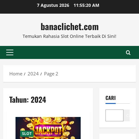
Skip
7 Agustus 2026
11:55:21 AM
to
content
banaclichet.com
Temukan Rahasia Slot Online Terbaik Di Sini!
Primary
Menu
Home
2024
Page 2
Tahun:
2024
CARI
Cari
SLOT