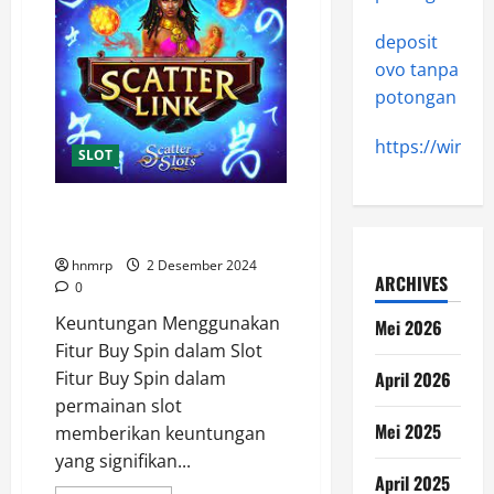
Menawarkan
Jackpot
Besar
deposit
ovo tanpa
potongan
https://win8
SLOT
Slot Online dengan Fitur Buy
Spin yang Menguntungkan
hnmrp
2 Desember 2024
ARCHIVES
0
Keuntungan Menggunakan
Mei 2026
Fitur Buy Spin dalam Slot
Fitur Buy Spin dalam
April 2026
permainan slot
Mei 2025
memberikan keuntungan
yang signifikan...
April 2025