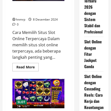
Terbaru
2026
Tips Menang Bermain Slot
Online untuk Pemula
dengan
Sistem
hnmrp
8 Desember 2024
0
Stabil dan
Profesional
Cara Memilih Situs Slot
Online Terpercaya Dalam
Slot Online
memilih situs slot online
dengan
terpercaya, ada beberapa
Fitur
langkah penting yang...
Jackpot
Ganda
Read
Read More
more
about
Slot Online
Tips
Menang
dengan
Bermain
Slot
Cascading
Online
Reels: Cara
untuk
Pemula
Kerja dan
SLOT
Keuntungan