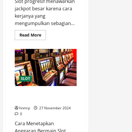
Slot progresif menawarkan
jackpot besar karena cara
kerjanya yang
mengumpulkan sebagian...
Read
Read More
more
about
Slot
Progresif:
Cara
Menang
Jackpot
Besar
SLOT
Cara Mengelola Waktu dan
Anggaran Saat Main Slot
hnmrp
27 November 2024
0
Cara Menetapkan
Anggaran Bermain Slot