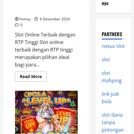
nya
Rekomendasi Slot Online
dengan RTP di Atas 96%
hnmrp
6 Desember 2024
0
PARTNERS
Slot Online Terbaik dengan
RTP Tinggi Slot online
nexus slot
terbaik dengan RTP tinggi
merupakan pilihan ideal
slot
bagi para...
slot
Read
Read More
mahjong
more
about
Rekomendasi
Slot
link judi
Online
bola
dengan
RTP
di
Atas
slot dana
96%
tanpa
potongan